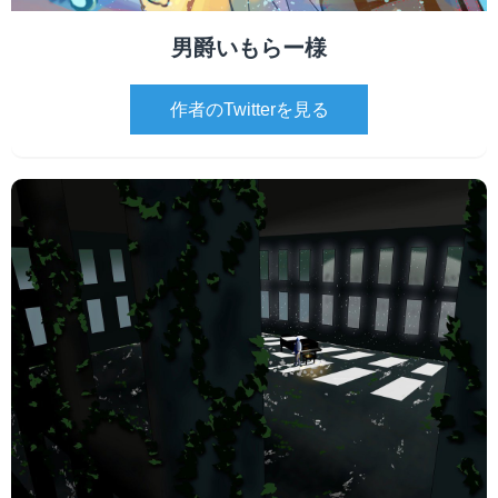
男爵いもらー様
作者のTwitterを見る