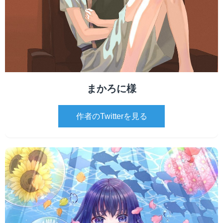
まかろに様
作者のTwitterを見る