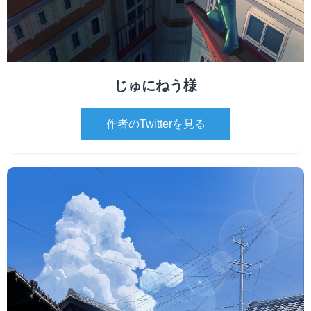
じゅにねう様
作者のTwitterを見る