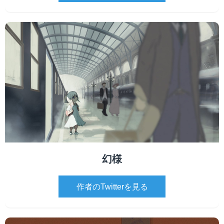
幻様
作者のTwitterを見る