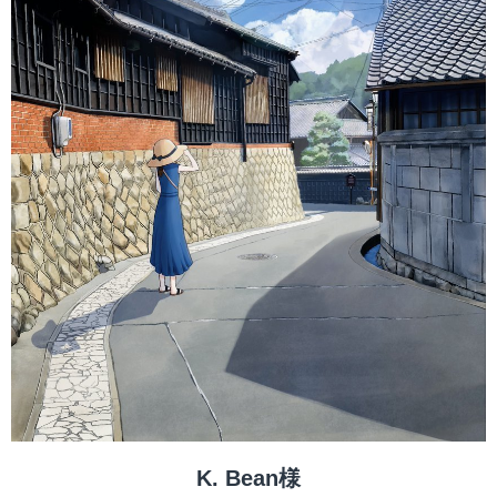
K. Bean様